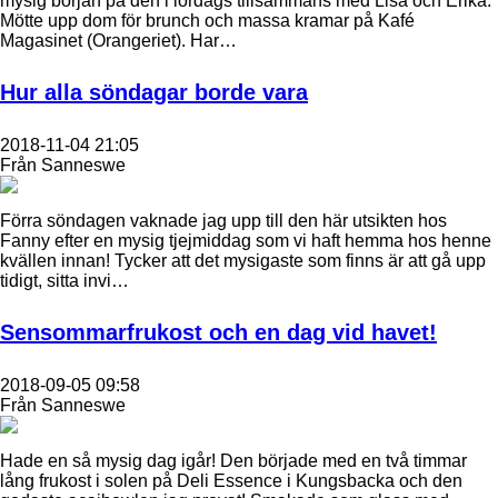
mysig början på den i lördags tillsammans med Lisa och Erika.
Mötte upp dom för brunch och massa kramar på Kafé
Magasinet (Orangeriet). Har…
Hur alla söndagar borde vara
2018-11-04 21:05
Från Sanneswe
Förra söndagen vaknade jag upp till den här utsikten hos
Fanny efter en mysig tjejmiddag som vi haft hemma hos henne
kvällen innan! Tycker att det mysigaste som finns är att gå upp
tidigt, sitta invi…
Sensommarfrukost och en dag vid havet!
2018-09-05 09:58
Från Sanneswe
Hade en så mysig dag igår! Den började med en två timmar
lång frukost i solen på Deli Essence i Kungsbacka och den