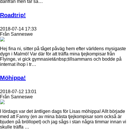
därifrån men får så…
Roadtrip!
2018-07-14 17:33
Från Sanneswe
Hej fina ni, sitter på tåget påväg hem efter världens mysigaste
dygn i Malmö! Var där för att träffa mina tjejkompisar från
Flyinge, vi gick gymnasiet&nbsp;tillsammans och bodde på
internat ihop i tr…
Möhippa!
2018-07-12 13:01
Från Sanneswe
I lördags var det äntligen dags för Lisas möhippa! Allt började
med att Fanny (en av mina bästa tjejkompisar som också är
bjuden på bröllopet) och jag sågs i stan några timmar innan vi
skulle träffa …