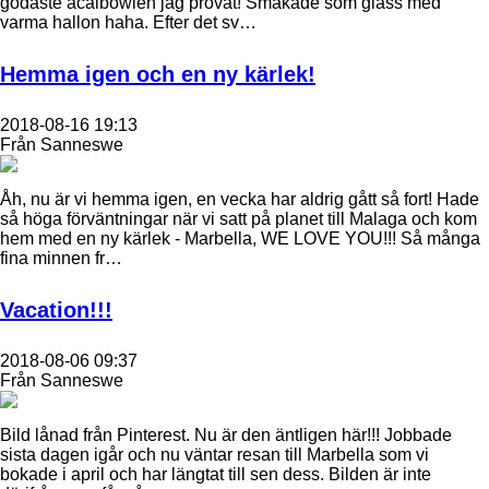
godaste acaibowlen jag provat! Smakade som glass med
varma hallon haha. Efter det sv…
Hemma igen och en ny kärlek!
2018-08-16 19:13
Från Sanneswe
Åh, nu är vi hemma igen, en vecka har aldrig gått så fort! Hade
så höga förväntningar när vi satt på planet till Malaga och kom
hem med en ny kärlek - Marbella, WE LOVE YOU!!! Så många
fina minnen fr…
Vacation!!!
2018-08-06 09:37
Från Sanneswe
Bild lånad från Pinterest. Nu är den äntligen här!!! Jobbade
sista dagen igår och nu väntar resan till Marbella som vi
bokade i april och har längtat till sen dess. Bilden är inte