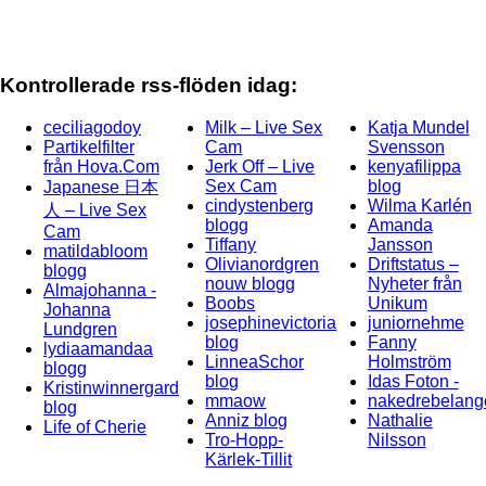
Kontrollerade rss-flöden idag:
ceciliagodoy
Milk – Live Sex
Katja Mundel
Partikelfilter
Cam
Svensson
från Hova.Com
Jerk Off – Live
kenyafilippa
Sex Cam
blog
Japanese 日本
cindystenberg
Wilma Karlén
人 – Live Sex
blogg
Amanda
Cam
Tiffany
Jansson
matildabloom
Olivianordgren
Driftstatus –
blogg
nouw blogg
Nyheter från
Almajohanna -
Boobs
Unikum
Johanna
josephinevictoria
juniornehme
Lundgren
blog
Fanny
lydiaamandaa
LinneaSchor
Holmström
blogg
blog
Idas Foton -
Kristinwinnergard
mmaow
nakedrebelang
blog
Anniz blog
Nathalie
Life of Cherie
Tro-Hopp-
Nilsson
Kärlek-Tillit