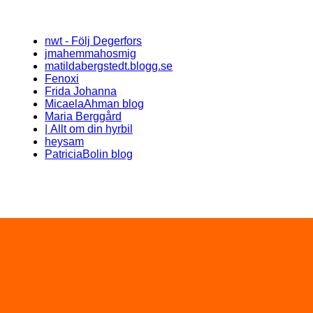
nwt - Följ Degerfors
jmahemmahosmig
matildabergstedt.blogg.se
Fenoxi
Frida Johanna
MicaelaAhman blog
Maria Berggård
| Allt om din hyrbil
heysam
PatriciaBolin blog