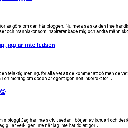
för att göra om den här bloggen. Nu mera så ska den inte hand
ser och människor som inspirerar både mig och andra människo
up, jag är inte ledsen
den felaktig mening, för alla vet att de kommer att dö men de vet 
m i en mening om döden är egentligen helt inkorrekt för …
🙂
in blogg! Jag har inte skrivit sedan i början av januari och det är
ag gillar verkligen inte när jag inte har tid att gör…