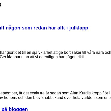
s
ill någon som redan har allt i julklapp
har gjort det till en självklarhet att ge bort saker till våra nära o
 Ger klappar utan att vi egentligen har någon rikti…
eptember, är det exakt tre år sedan som Alan Kurdis kropp flöt i 
ld av honom, och den blev snabbt känd över hela världen som e
t på bloggen