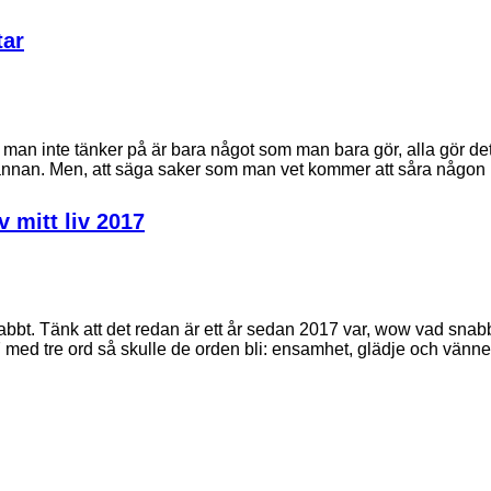
tar
an inte tänker på är bara något som man bara gör, alla gör det 
 annan. Men, att säga saker som man vet kommer att såra någo
 mitt liv 2017
abbt. Tänk att det redan är ett år sedan 2017 var, wow vad snabb
med tre ord så skulle de orden bli: ensamhet, glädje och vänn