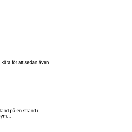
ch kära för att sedan även
land på en strand i
n sym…