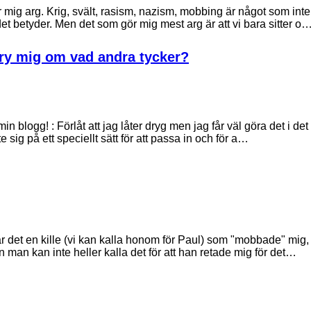
 mig arg. Krig, svält, rasism, nazism, mobbing är något som inte
et betyder. Men det som gör mig mest arg är att vi bara sitter o
bry mig om vad andra tycker?
in blogg! : Förlåt att jag låter dryg men jag får väl göra det i det
e sig på ett speciellt sätt för att passa in och för a…
ar det en kille (vi kan kalla honom för Paul) som "mobbade" mig,
 man kan inte heller kalla det för att han retade mig för det…