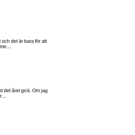
och det är bara för att
n me…
t det året gick. Om jag
er…