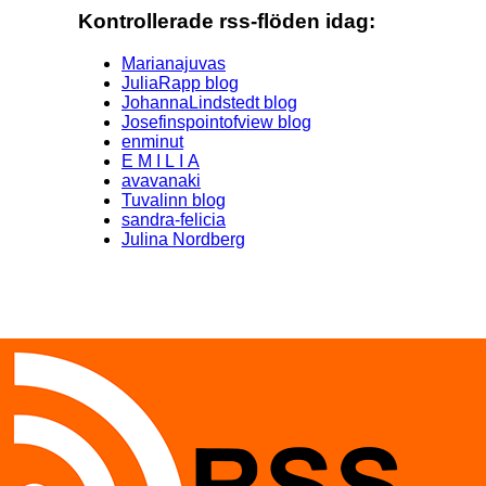
Kontrollerade rss-flöden idag:
Marianajuvas
JuliaRapp blog
JohannaLindstedt blog
Josefinspointofview blog
enminut
E M I L I A
avavanaki
Tuvalinn blog
sandra-felicia
Julina Nordberg