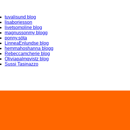
tuvalisund blog
lisaborjesson
livetsomoline blog
magnussonmy blogg
ponny.söta
LinneaEnlundse blog
hemmahoshanna blogg
Rebeccamcherie blog
Oliviapalmqvistz blog
Sussi Tasinazzo