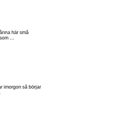
 sånna här små
m som …
r imorgon så börjar
…