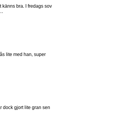
t känns bra. I fredags sov
d…
gås lite med han, super
r dock gjort lite gran sen