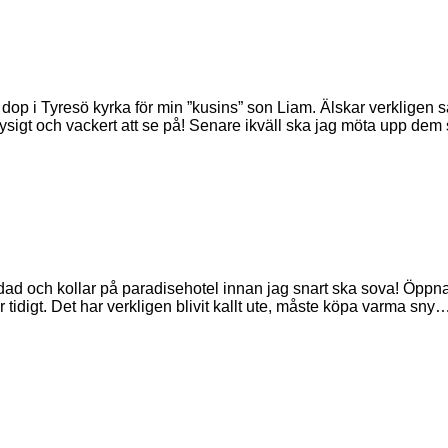
å dop i Tyresö kyrka för min ”kusins” son Liam. Älskar verkligen
å mysigt och vackert att se på! Senare ikväll ska jag möta upp de
dad och kollar på paradisehotel innan jag snart ska sova! Öppna
r tidigt. Det har verkligen blivit kallt ute, måste köpa varma sny