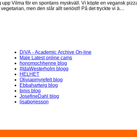
jag upp Vilma för en spontans myskväll. Vi köpte en vegansk pizz
a vegetarian, men den slår allt seriöst!! På det tryckte vi ä…
DiVA - Academic Archive On-line
Male Latest online cams
honomochhenne blog
#IdaWesterholm blogg
HELHET
Oliviapmyrefelt blog
Ebbahartwig blog
binis blog
JosefineDahl blog
lisaborjesson