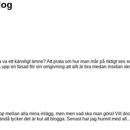
log
a va ett känsligt ämne? Att prata om hur man mår på riktigt ses
 upp en fasad för sin omgivning att allt är bra medan insidan sk
lapp mellan alla mina inlägg, men men vad ska man göra! Vill doc
ändå tycker det är kul att blogga. Senast har jag hunnit med all