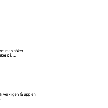
 som man söker
riker på …
k verkligen få upp en
…