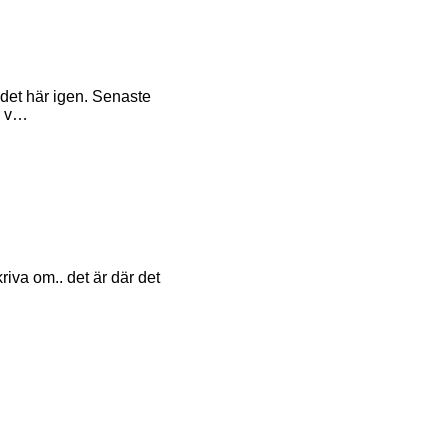
 det här igen. Senaste
r v…
iva om.. det är där det