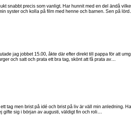
ukt snabbt precis som vanligt. Har hunnit med en del ändå vilke
in syster och kolla på film med henne och barnen. Sen på lör
tade jag jobbet 15.00, åkte där efter direkt till pappa för att um
rger och satt och prata ett bra tag, skönt att få prata av…
ett tag men brist på idé och brist på liv är väll min anledning. Ha
j gifte sig i början av augusti, väldigt fin och roli…