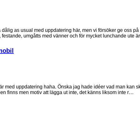
la dålig as usual med uppdatering här, men vi försöker ge oss på
, festande, umgåtts med vänner och för mycket lunchande ute ä
mobil
 här med uppdatering haha. Önska jag hade idéer vad man kan skr
onen finns men motiv att lägga ut inte, det känns liksom inte r…