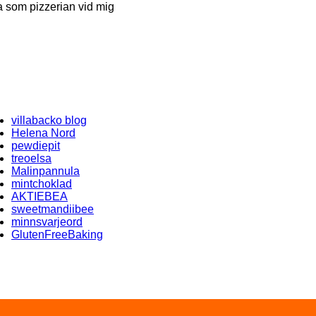
a som pizzerian vid mig
villabacko blog
Helena Nord
pewdiepit
treoelsa
Malinpannula
mintchoklad
AKTIEBEA
sweetmandiibee
minnsvarjeord
GlutenFreeBaking