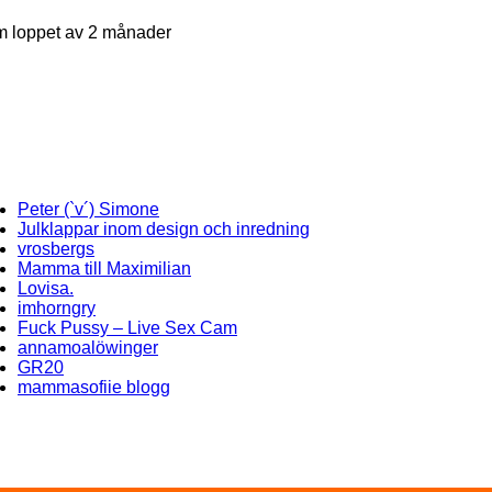
nom loppet av 2 månader
Peter (`v´) Simone
Julklappar inom design och inredning
vrosbergs
Mamma till Maximilian
Lovisa.
imhorngry
Fuck Pussy – Live Sex Cam
annamoalöwinger
GR20
mammasofiie blogg