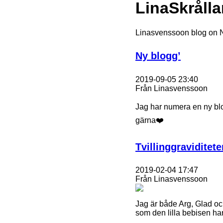
LinaSkråll
Linasvenssoon blog on
Ny blogg’
2019-09-05 23:40
Från Linasvenssoon
Jag har numera en ny blog
gärna❤️
Tvillinggraviditete
2019-02-04 17:47
Från Linasvenssoon
Jag är både Arg, Glad och
som den lilla bebisen har