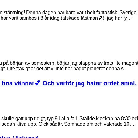
ken stämning! Denna dagen har bara varit helt fantastisk. Sverig
har varit sambos i 3 år idag (älskade fästman💕), jag har fy…
u på början av semestern, börjar jag slappna av trots lite magont 
. Lite tråkigt är det att vi inte har något planerat denna s…
fina vänner💕 Och varför jag hatar ordet smal.
 skulle gått upp tidigt, typ 9 i alla fall. Ställde klockan på 8:30 o
då sedan kliva upp. Gick sådär. Somnade om och vaknade 10…