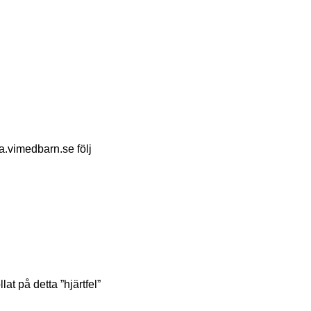
na.vimedbarn.se följ
at på detta ”hjärtfel”