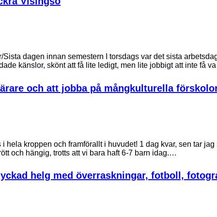
kra Visingsö
ista dagen innan semestern I torsdags var det sista arbetsda
ade känslor, skönt att få lite ledigt, men lite jobbigt att inte få 
llärare och att jobba på mångkulturella förskolo
 i hela kroppen och framförallt i huvudet! 1 dag kvar, sen tar j
å trött och hängig, trotts att vi bara haft 6-7 barn idag.…
 lyckad helg med överraskningar, fotboll, fotogr