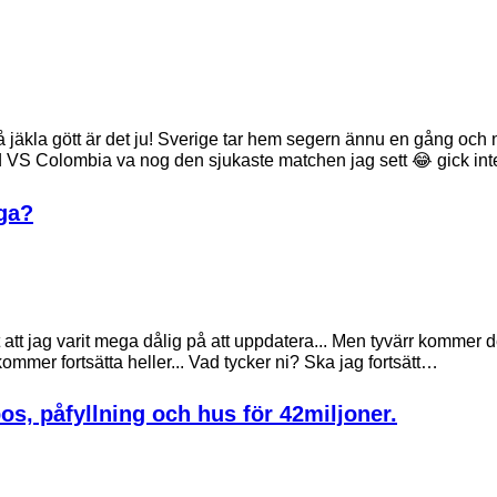
 jäkla gött är det ju! Sverige tar hem segern ännu en gång oc
 VS Colombia va nog den sjukaste matchen jag sett 😂 gick in
gga?
tt jag varit mega dålig på att uppdatera... Men tyvärr kommer det
kommer fortsätta heller... Vad tycker ni? Ska jag fortsätt…
s, påfyllning och hus för 42miljoner.