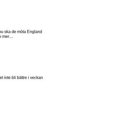
h nu ska de möta England
te mer…
 inte bli bättre i veckan