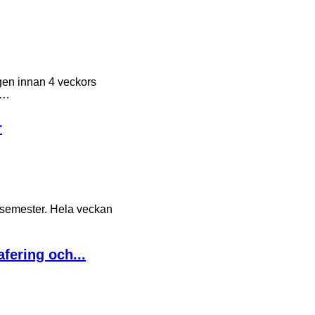
gen innan 4 veckors
va…
r
ag semester. Hela veckan
afering och...