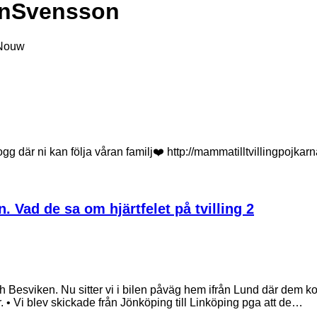
anSvensson
 Nouw
g där ni kan följa våran familj❤️ http://mammatilltvillingpojkar
n. Vad de sa om hjärtfelet på tvilling 2
 Besviken. Nu sitter vi i bilen påväg hem ifrån Lund där dem koll
. • Vi blev skickade från Jönköping till Linköping pga att de…