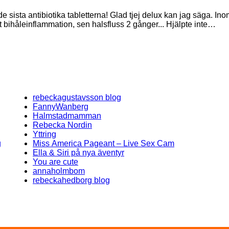
 sista antibiotika tabletterna! Glad tjej delux kan jag säga. I
rst bihåleinflammation, sen halsfluss 2 gånger... Hjälpte inte…
rebeckagustavsson blog
FannyWanberg
Halmstadmamman
Rebecka Nordin
Yttring
g
Miss America Pageant – Live Sex Cam
Ella & Siri på nya äventyr
You are cute
annaholmbom
rebeckahedborg blog