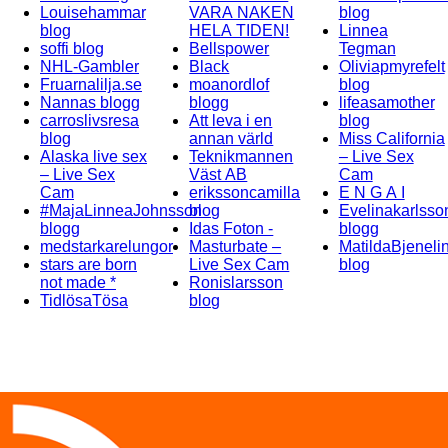
Louisehammar
VARA NAKEN
blog
blog
HELA TIDEN!
Linnea
soffi blog
Bellspower
Tegman
NHL-Gambler
Black
Oliviapmyrefelt
Fruarnalilja.se
moanordlof
blog
Nannas blogg
blogg
lifeasamother
carroslivsresa
Att leva i en
blog
blog
annan värld
Miss California
Alaska live sex
Teknikmannen
– Live Sex
– Live Sex
Väst AB
Cam
Cam
erikssoncamilla
E N G A I
#MajaLinneaJohnsson
blog
Evelinakarlsso
blogg
Idas Foton -
blogg
medstarkarelungor
Masturbate –
MatildaBjeneli
stars are born
Live Sex Cam
blog
not made *
Ronislarsson
TidlösaTösa
blog